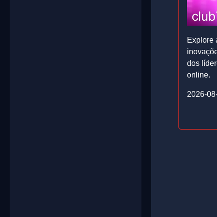
Explore 
inovaçõ
dos líde
online.
2026-08