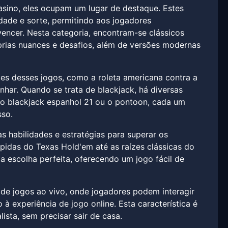
sino, eles ocupam um lugar de destaque. Estes
dade e sorte, permitindo aos jogadores
encer. Nesta categoria, encontram-se clássicos
prias nuances e desafios, além de versões modernas
es desses jogos, como a roleta americana contra a
nhar. Quando se trata de blackjack, há diversas
 o blackjack espanhol 21 ou o pontoon, cada um
sso.
s habilidades e estratégias para superar os
pidas do Texas Hold'em até as raízes clássicas do
a escolha perfeita, oferecendo um jogo fácil de
de jogos ao vivo, onde jogadores podem interagir
 à experiência de jogo online. Esta característica é
sta, sem precisar sair de casa.