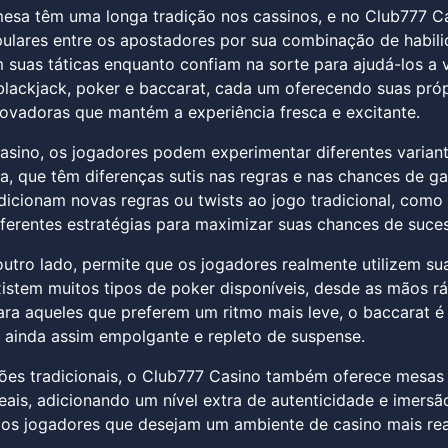
esa têm uma longa tradição nos cassinos, e no Club777 Ca
ulares entre os apostadores por sua combinação de habili
suas táticas enquanto confiam na sorte para ajudá-los a v
blackjack, poker e baccarat, cada um oferecendo suas pró
novadoras que mantém a experiência fresca e excitante.
sino, os jogadores podem experimentar diferentes variant
ia, que têm diferenças sutis nas regras e nas chances de ga
icionam novas regras ou twists ao jogo tradicional, como
ferentes estratégias para maximizar suas chances de suce
outro lado, permite que os jogadores realmente utilizem sua
istem muitos tipos de poker disponíveis, desde as mãos rá
ara aqueles que preferem um ritmo mais leve, o baccarat é 
 ainda assim empolgante e repleto de suspense.
es tradicionais, o Club777 Casino também oferece mesas 
eais, adicionando um nível extra de autenticidade e imersão
 os jogadores que desejam um ambiente de casino mais reali