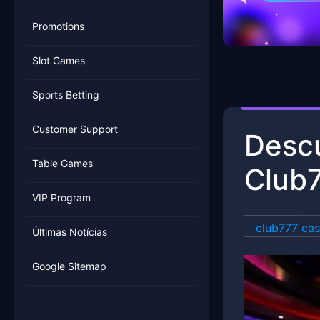
Promotions
Slot Games
Sports Betting
Customer Support
Desc
Table Games
Club
VIP Program
club777 cas
Últimas Notícias
Google Sitemap