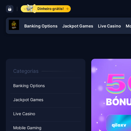
barra de controles club777 casino
Dinheiro grátis!
Banking Options
Jackpot Games
Live Casino
Mo
navegação club777 casino
Categorias
Banking Options
BÓNU
Jackpot Games
Live Casino
qiloxv
Mobile Gaming