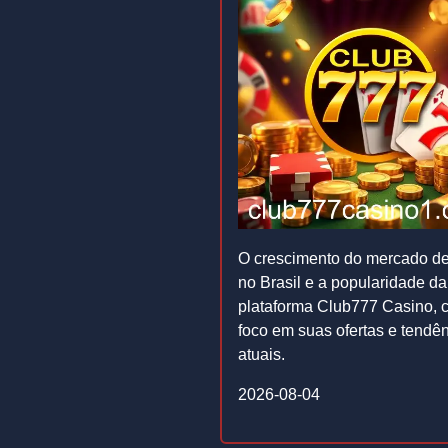
O crescimento do mercado de
no Brasil e a popularidade da
plataforma Club777 Casino, 
foco em suas ofertas e tendê
atuais.
2026-08-04