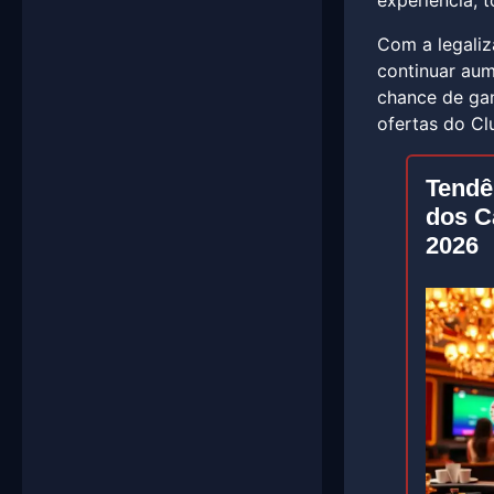
experiência, t
Com a legaliz
continuar aum
chance de gan
ofertas do Cl
Tendê
dos C
2026