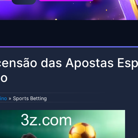
ensão das Apostas Esp
no
ino
»
Sports Betting