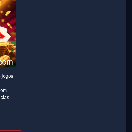
 jogos
com
ncias