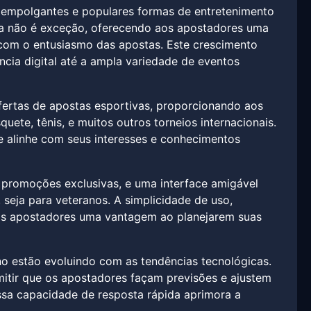
 empolgantes e populares formas de entretenimento
ia não é exceção, oferecendo aos apostadores uma
 com o entusiasmo das apostas. Este crescimento
cia digital até a ampla variedade de eventos
fertas de apostas esportivas, proporcionando aos
uete, tênis, e muitos outros torneios internacionais.
e alinhe com seus interesses e conhecimentos
 promoções exclusivas, e uma interface amigável
 seja para veteranos. A simplicidade de uso,
aos apostadores uma vantagem ao planejarem suas
no estão evoluindo com as tendências tecnológicas.
itir que os apostadores façam previsões e ajustem
ssa capacidade de resposta rápida aprimora a