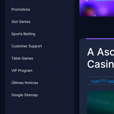
Promotions
Slot Games
Sports Betting
Customer Support
A Asc
Table Games
Casi
VIP Program
club777 cas
Últimas Notícias
Google Sitemap