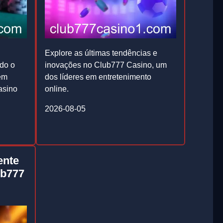
Explore as últimas tendências e
do o
inovações no Club777 Casino, um
em
dos líderes em entretenimento
asino
online.
2026-08-05
ente
ub777