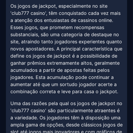
Os jogos de jackpot, especialmente no site
'club777 casino', têm conquistado cada vez mais
a atenção dos entusiastas de cassinos online.
Esses jogos, que prometem recompensas
substanciais, são uma categoria de destaque no
site, atraindo tanto jogadores experientes quanto
novos apostadores. A principal característica que
define os jogos de jackpot é a possibilidade de
ganhar prêmios extremamente altos, geralmente
acumulados a partir de apostas feitas pelos
jogadores. Esta acumulação pode continuar a
aumentar até que um sortudo jogador acerte a
combinação correta e leve para casa o jackpot.
Uma das razões pela qual os jogos de jackpot no
'club777 casino' são particularmente atraentes é
a variedade. Os jogadores têm à disposição uma
ampla gama de opções, desde clássicos jogos de
slot até jogos mais inovadores e com gráficos de