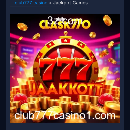
club777 casino
»
Jackpot Games