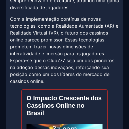
sempre renovado e excitante, atraindo uma gama
diversificada de jogadores.
Com a implementação contínua de novas
tecnologias, como a Realidade Aumentada (AR) e
Realidade Virtual (VR), o futuro dos cassinos
online parece promissor. Essas tecnologias
prometem trazer novas dimensões de
interatividade e imersão para os jogadores.
Espera-se que o Club777 seja um dos pioneiros
na adoção dessas inovações, reforçando sua
posição como um dos líderes do mercado de
cassinos online.
O Impacto Crescente dos
Cassinos Online no
Brasil