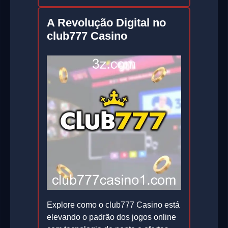
A Revolução Digital no
club777 Casino
Explore como o club777 Casino está
elevando o padrão dos jogos online