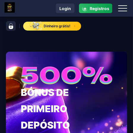
+
Login
Registros
navegação club777 casino
barra de controles club777 casino
Dinheiro grátis!
BÓNUS DE
PRIMEIRO
DEPÓSITO