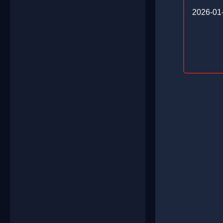
2026-01