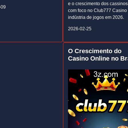
e o crescimento dos cassinos
-09
com foco no Club777 Casino 
indústria de jogos em 2026.
2026-02-25
O Crescimento do
Casino Online no Br