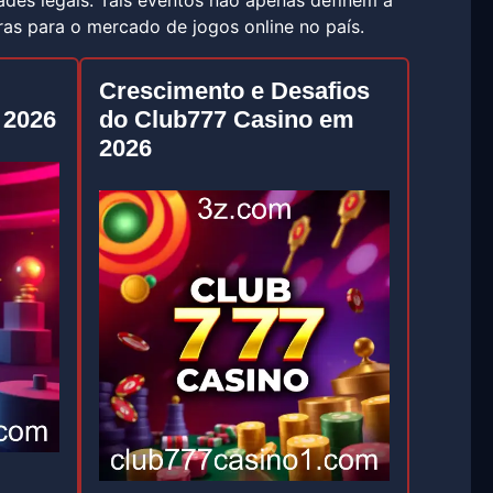
ades legais. Tais eventos não apenas definem a
as para o mercado de jogos online no país.
Crescimento e Desafios
 2026
do Club777 Casino em
2026