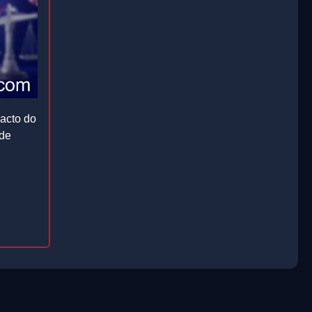
acto do
de