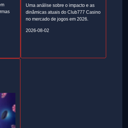
em
Uma análise sobre o impacto e as
ormas
dinâmicas atuais do Club777 Casino
no mercado de jogos em 2026.
2026-08-02