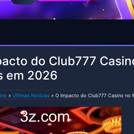
acto do Club777 Casin
s em 2026
ino
»
Últimas Notícias
»
O Impacto do Club777 Casino no