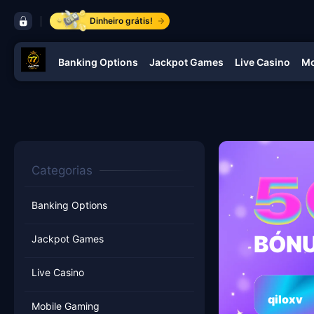
barra de controles club777 casino
Dinheiro grátis!
Banking Options
Jackpot Games
Live Casino
Mo
navegação club777 casino
Categorias
Banking Options
BÓNU
Jackpot Games
Live Casino
qiloxv
Mobile Gaming