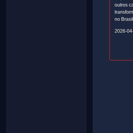
outros c
transfor
no Brasi
2026-04