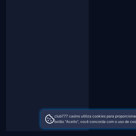
club777 casino utiliza cookies para proporciona
botão "Aceito", você concorda com o uso de coo