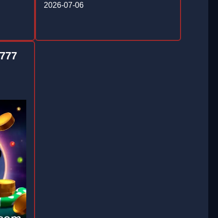
2026-07-06
777