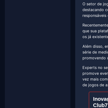
O setor de jo
destacando c
responsáveis 
Recentemente,
que sua plata
os já existen
Além disso, 
série de medi
promovendo u
Experts no se
promove event
vez mais comp
de jogos de a
Inova
Club7