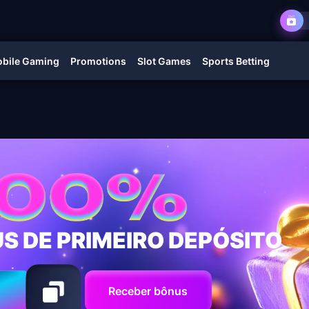
bile Gaming
Promotions
Slot Games
Sports Betting
S DE PRIMEIRO DEPÓSITO
Receber bônus