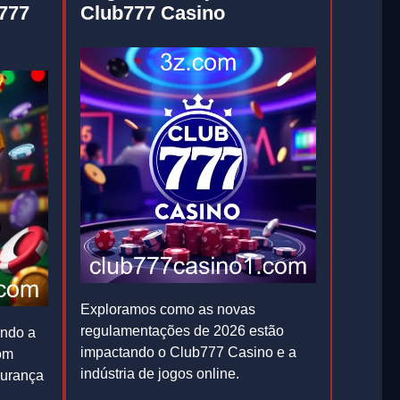
777
Club777 Casino
Exploramos como as novas
regulamentações de 2026 estão
ando a
impactando o Club777 Casino e a
om
indústria de jogos online.
gurança