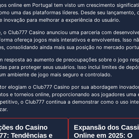
gos online em Portugal tem visto um crescimento significa
omo uma das plataformas líderes. Desde seu lançamento, 
e inovação para melhorar a experiência do usuário.
 o Club777 Casino anunciou uma parceria com desenvolve
forma ofereça jogos mais interativos e envolventes. Isso n
tes, consolidando ainda mais sua posição no mercado port
em resposta ao aumento de preocupações sobre o jogo res
das para proteger seus usuários. Isso inclui limites de dep
m ambiente de jogo mais seguro e controlado.
tor elogiam o Club777 Casino por sua abordagem inovador
os e torneios online, proporcionando aos jogadores uma 
etitivo, o Club777 continua a demonstrar como o uso intel
zar.
ções do Casino
Expansão dos Cass
77: Tendências e
Online em 2025: O