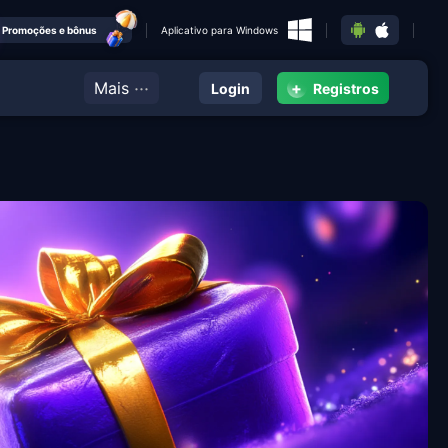
Promoções e bônus
Aplicativo para Windows
···
Mais
+
Login
Registros