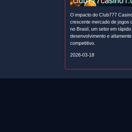
O impacto do Club777 Casin
crescente mercado de jogos 
no Brasil, um setor em rápido
desenvolvimento e altamente
competitivo.
2026-03-18