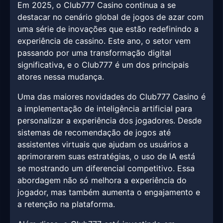
Em 2025, o Club777 Casino continua a se
destacar no cenário global de jogos de azar com
uma série de inovações que estão redefinindo a
experiência de cassino. Este ano, o setor vem
passando por uma transformação digital
significativa, e o Club777 é um dos principais
atores nessa mudança.
Uma das maiores novidades do Club777 Casino é
a implementação de inteligência artificial para
personalizar a experiência dos jogadores. Desde
sistemas de recomendação de jogos até
assistentes virtuais que ajudam os usuários a
aprimorarem suas estratégias, o uso de IA está
se mostrando um diferencial competitivo. Essa
abordagem não só melhora a experiência do
jogador, mas também aumenta o engajamento e
a retenção na plataforma.