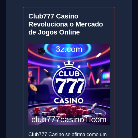
Club777 Casino
Revoluciona o Mercado
de Jogos Online
Club777 Casino se afirma como um