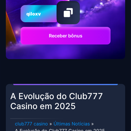
qiloxv
Receber bônus
A Evolução do Club777
Casino em 2025
club777 casino
»
Últimas Notícias
»
A Evolução do Club777 Casino em 2025