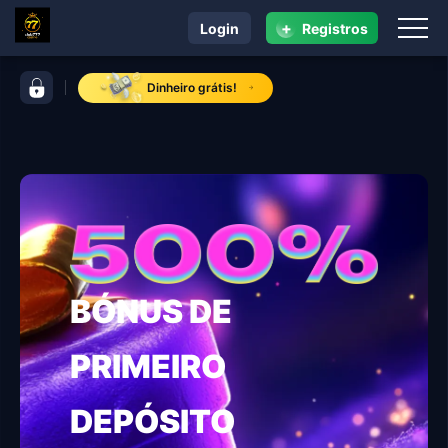
+
Login
Registros
navegação club777 casino
barra de controles club777 casino
Dinheiro grátis!
BÓNUS DE
PRIMEIRO
DEPÓSITO