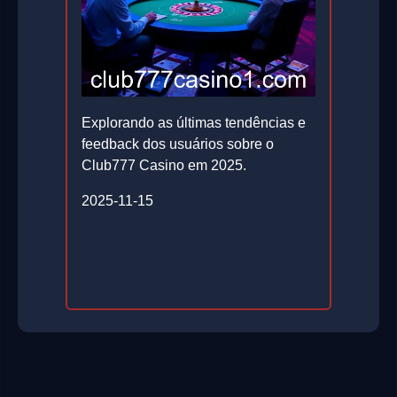
Explorando as últimas tendências e
feedback dos usuários sobre o
Club777 Casino em 2025.
2025-11-15