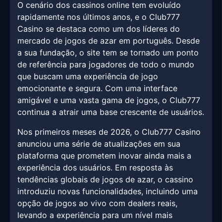
O cenário dos cassinos online tem evoluído
rapidamente nos últimos anos, e o Club777
Casino se destaca como um dos líderes do
mercado de jogos de azar em português. Desde
a sua fundação, o site tem se tornado um ponto
de referência para jogadores de todo o mundo
que buscam uma experiência de jogo
emocionante e segura. Com uma interface
amigável e uma vasta gama de jogos, o Club777
continua a atrair uma base crescente de usuários.
Nos primeiros meses de 2026, o Club777 Casino
anunciou uma série de atualizações em sua
plataforma que prometem inovar ainda mais a
experiência dos usuários. Em resposta às
tendências globais de jogos de azar, o cassino
introduziu novas funcionalidades, incluindo uma
opção de jogos ao vivo com dealers reais,
levando a experiência para um nível mais