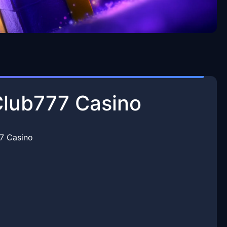
Club777 Casino
7 Casino