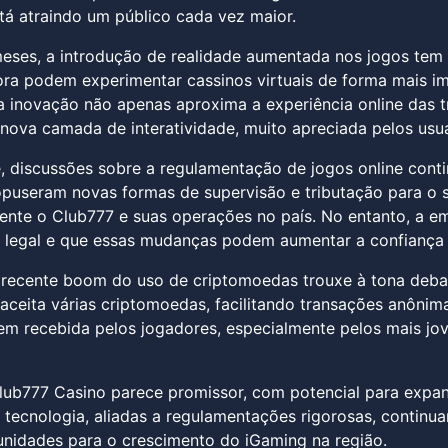
tá atraindo um público cada vez maior.
eses, a introdução de realidade aumentada nos jogos tem
ra podem experimentar cassinos virtuais de forma mais i
ta inovação não apenas aproxima a experiência online das t
nova camada de interatividade, muito apreciada pelos usuá
, discussões sobre a regulamentação de jogos online cont
ropuseram novas formas de supervisão e tributação para o 
mente o Club777 e suas operações no país. No entanto, a 
 legal e que essas mudanças podem aumentar a confiança 
 recente boom do uso de criptomoedas trouxe à tona deba
 aceita várias criptomoedas, facilitando transações anônim
bem recebida pelos jogadores, especialmente pelos mais jov
lub777 Casino parece promissor, com potencial para expan
 tecnologia, aliadas a regulamentações rigorosas, continua
nidades para o crescimento do iGaming na região.