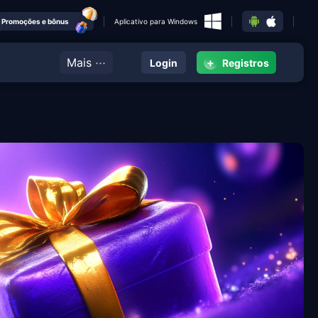
Promoções e bônus
Aplicativo para Windows
···
Mais
+
Login
Registros