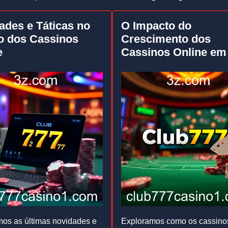
ades e Táticas no
O Impacto do
 dos Cassinos
Crescimento dos
e
Cassinos Online em
os as últimas novidades e
Exploramos como os cassino