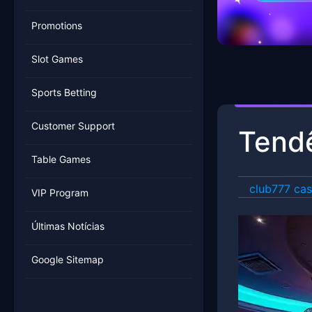
Promotions
Slot Games
Sports Betting
Customer Support
Tend
Table Games
club777 cas
VIP Program
Últimas Notícias
Google Sitemap