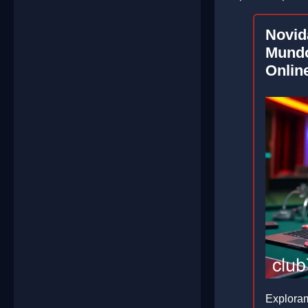
Novid
Mundo
Onlin
Exploram