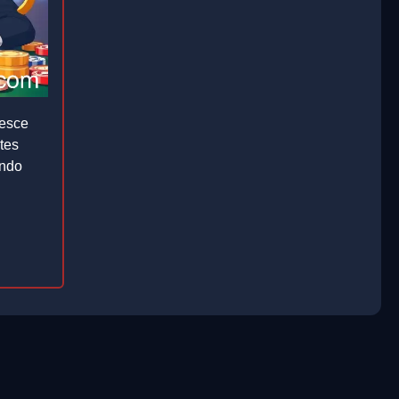
resce
tes
ndo