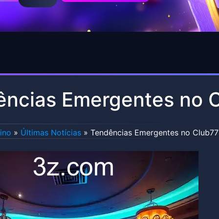
ências Emergentes no 
ino
»
Últimas Notícias
»
Tendências Emergentes no Club77