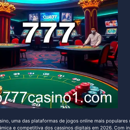
ino, uma das plataformas de jogos online mais populares 
mica e competitiva dos cassinos digitais em 2026. Com i