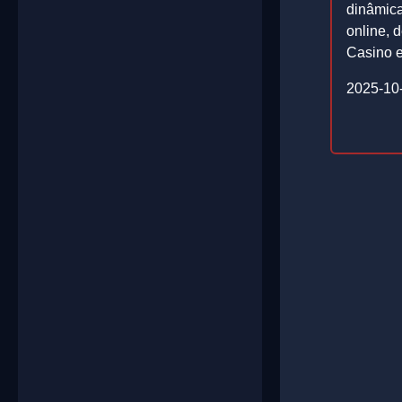
dinâmic
online, 
Casino e
2025-10